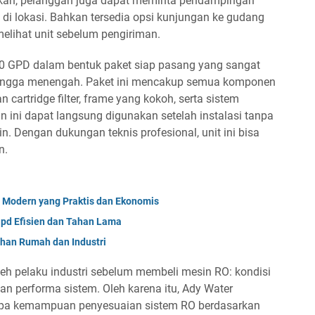
uhkan, pelanggan juga dapat meminta pendampingan
g di lokasi. Bahkan tersedia opsi kunjungan ke gudang
elihat unit sebelum pengiriman.
 GPD dalam bentuk paket siap pasang yang sangat
l hingga menengah. Paket ini mencakup semua komponen
cartridge filter, frame yang kokoh, serta sistem
n ini dapat langsung digunakan setelah instalasi tanpa
. Dengan dukungan teknis profesional, unit ini bisa
n.
 Modern yang Praktis dan Ekonomis
Gpd Efisien dan Tahan Lama
uhan Rumah dan Industri
oleh pelaku industri sebelum membeli mesin RO: kondisi
n performa sistem. Oleh karena itu, Ady Water
upa kemampuan penyesuaian sistem RO berdasarkan