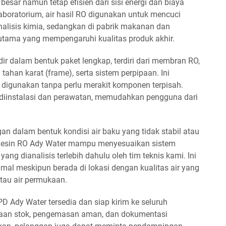
sar namun tetap efisien dari sisi energi dan biaya
aboratorium, air hasil RO digunakan untuk mencuci
analisis kimia, sedangkan di pabrik makanan dan
utama yang mempengaruhi kualitas produk akhir.
r dalam bentuk paket lengkap, terdiri dari membran RO,
i tahan karat (frame), serta sistem perpipaan. Ini
digunakan tanpa perlu merakit komponen terpisah.
 diinstalasi dan perawatan, memudahkan pengguna dari
an dalam bentuk kondisi air baku yang tidak stabil atau
esin RO Ady Water mampu menyesuaikan sistem
yang dianalisis terlebih dahulu oleh tim teknis kami. Ini
imal meskipun berada di lokasi dengan kualitas air yang
atau air permukaan.
 Ady Water tersedia dan siap kirim ke seluruh
iaan stok, pengemasan aman, dan dokumentasi