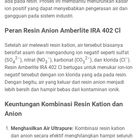
ada pada resin. Proses ini membantu menurunkan kadar
ion positif yang dapat menyebabkan pengerasan air dan
gangguan pada sistem industri.
Peran Resin Anion Amberlite IRA 402 Cl
Setelah air melewati resin kation, air tersebut biasanya
bersifat asam dan mengandung ion negatif seperti sulfat
2−
−
2−
−
(SO
), nitrat (NO
), karbonat (CO
), dan klorida (Cl
).
4
3
3
Resin Amberlite IRA 402 Cl bertugas untuk menukar ion-ion
negatif tersebut dengan ion klorida yang ada pada resin.
Dengan begitu, air yang keluar dari resin anion menjadi
lebih bersih dan hampir bebas dari kontaminan ionik.
Keuntungan Kombinasi Resin Kation dan
Anion
Menghasilkan Air Ultrapure:
Kombinasi resin kation
dan anion secara efektif menghilangkan hampir seluruh